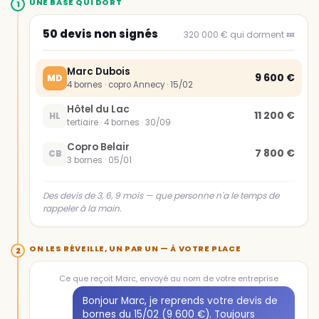
UNE BASE QUI DORT
1
50 devis non signés
320 000 € qui dorment 💤
Marc Dubois
9 600 €
MD
4 bornes · copro Annecy · 15/02
Hôtel du Lac
11 200 €
HL
tertiaire · 4 bornes · 30/09
Copro Belair
7 800 €
CB
3 bornes · 05/01
Des devis de 3, 6, 9 mois — que personne n'a le temps de
rappeler à la main.
ON LES RÉVEILLE, UN PAR UN — À VOTRE PLACE
2
Ce que reçoit Marc, envoyé au nom de votre entreprise
Bonjour Marc, je reprends votre devis de
bornes du 15/02 (9 600 €). Toujours