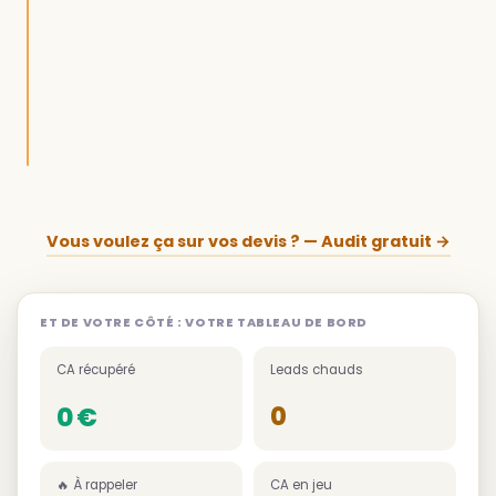
· 11 200 €
· 7 800 €
· sur la base
Vous voulez ça sur vos devis ? — Audit gratuit →
ET DE VOTRE CÔTÉ : VOTRE TABLEAU DE BORD
CA récupéré
Leads chauds
0 €
0
🔥 À rappeler
CA en jeu